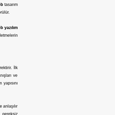
eb
tasarım
rülür.
b yazılım
letmelerin
tirir. İlk
nışları ve
m yapısını
 anlaşılır
e gereksiz