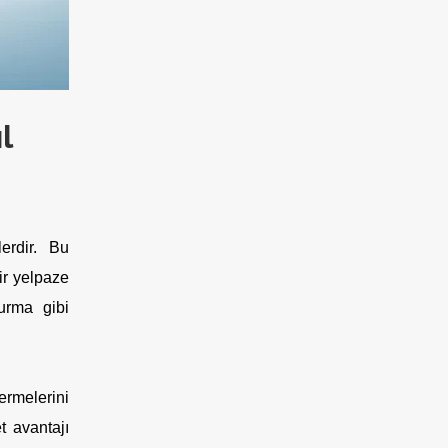
l
erdir. Bu
ir yelpaze
urma gibi
ermelerini
t avantajı