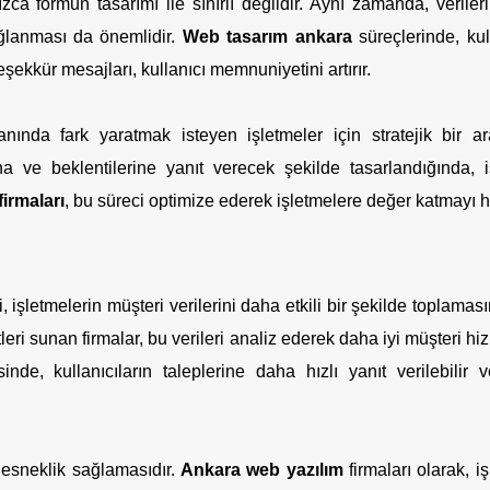
zca formun tasarımı ile sınırlı değildir. Aynı zamanda, verilerin
sağlanması da önemlidir.
Web tasarım ankara
süreçlerinde, kull
eşekkür mesajları, kullanıcı memnuniyetini artırır.
nında fark yaratmak isteyen işletmeler için stratejik bir a
arına ve beklentilerine yanıt verecek şekilde tasarlandığında, 
irmaları
, bu süreci optimize ederek işletmelere değer katmayı h
, işletmelerin müşteri verilerini daha etkili bir şekilde toplamas
eri sunan firmalar, bu verileri analiz ederek daha iyi müşteri hi
sinde, kullanıcıların taleplerine daha hızlı yanıt verilebilir 
e esneklik sağlamasıdır.
Ankara web yazılım
firmaları olarak, i