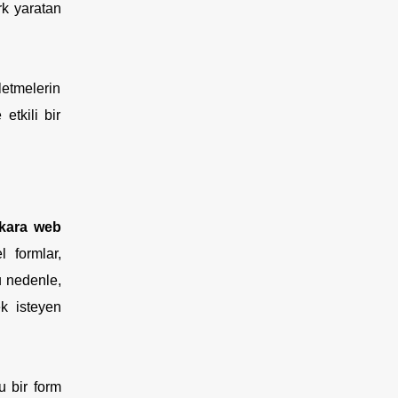
rk yaratan
letmelerin
etkili bir
kara web
l formlar,
Bu nedenle,
k isteyen
u bir form