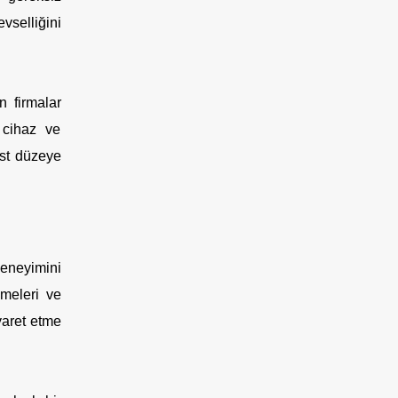
vselliğini
 firmalar
 cihaz ve
üst düzeye
deneyimini
lmeleri ve
iyaret etme