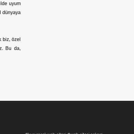
ekilde uyum
tal dünyaya
 biz, özel
ız. Bu da,