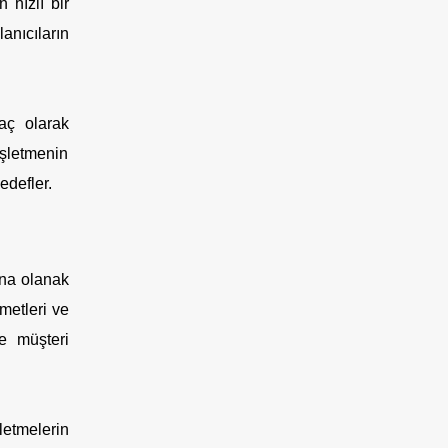
 hızlı bir
anıcıların
raç olarak
işletmenin
edefler.
ına olanak
zmetleri ve
ve müşteri
şletmelerin