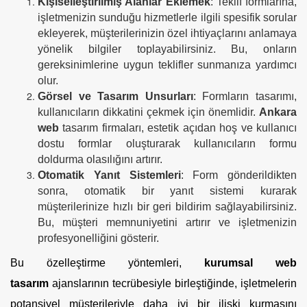
Kişiselleştirilmiş Alanlar Eklemek
: Teklif formlarına,
işletmenizin sunduğu hizmetlerle ilgili spesifik sorular
ekleyerek, müşterilerinizin özel ihtiyaçlarını anlamaya
yönelik bilgiler toplayabilirsiniz. Bu, onların
gereksinimlerine uygun teklifler sunmanıza yardımcı
olur.
Görsel ve Tasarım Unsurları
: Formların tasarımı,
kullanıcıların dikkatini çekmek için önemlidir.
Ankara
web
tasarım firmaları, estetik açıdan hoş ve kullanıcı
dostu formlar oluşturarak kullanıcıların formu
doldurma olasılığını artırır.
Otomatik Yanıt Sistemleri
: Form gönderildikten
sonra, otomatik bir yanıt sistemi kurarak
müşterilerinize hızlı bir geri bildirim sağlayabilirsiniz.
Bu, müşteri memnuniyetini artırır ve işletmenizin
profesyonelliğini gösterir.
Bu özelleştirme yöntemleri,
kurumsal web
tasarım
ajanslarının tecrübesiyle birleştiğinde, işletmelerin
potansiyel müşterileriyle daha iyi bir ilişki kurmasını